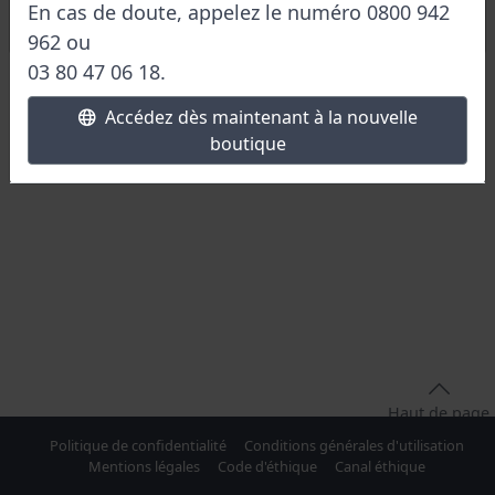
articles par page
10
En cas de doute, appelez le numéro 0800 942
Accéder au site
0
962 ou
03 80 47 06 18.
Accédez dès maintenant à la nouvelle
boutique
Haut de page
Politique de confidentialité
Conditions générales d'utilisation
Mentions légales
Code d'éthique
Canal éthique