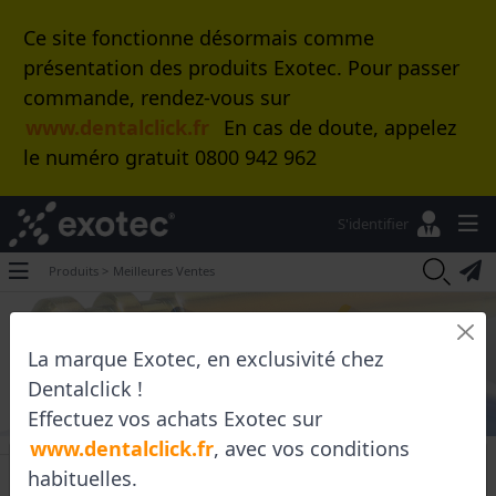
Ce site fonctionne désormais comme
présentation des produits Exotec. Pour passer
commande, rendez-vous sur
www.dentalclick.fr
En cas de doute, appelez
le numéro gratuit 0800 942 962
S'identifier
Produits >
Meilleures Ventes
La marque Exotec, en exclusivité chez
Dentalclick !
Effectuez vos achats Exotec sur
www.dentalclick.fr
, avec vos conditions
Je certifie être un professionnel de la santé bucco dentaire
habituelles.